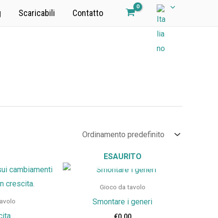
g
Scaricabili
Contatto
ESAURITO
Gioco da tavolo
Smontare i generi
tavolo
cita
€
0.00