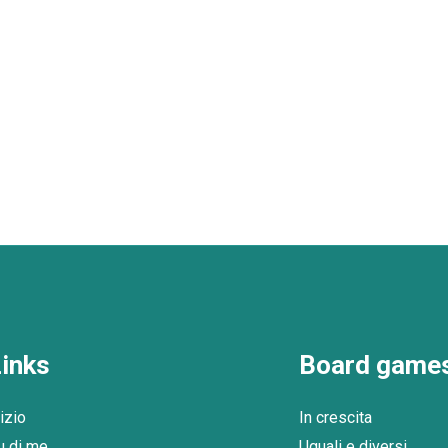
inks
Board game
izio
In crescita
u di me
Uguali e diversi