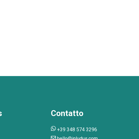
s
Contatto
+39 348 574 3296
hello@inludus.com