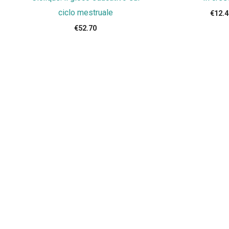
ciclo mestruale
€
12.
€
52.70