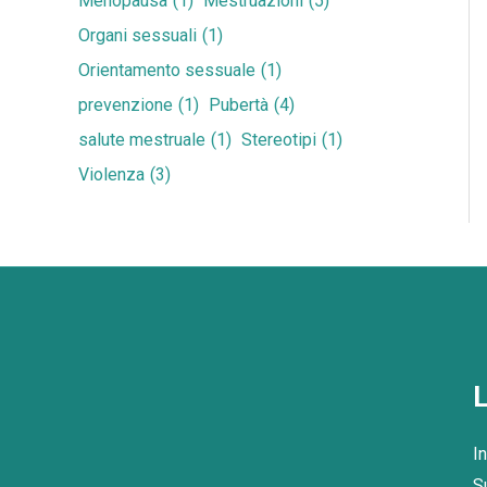
Menopausa
(1)
Mestruazioni
(5)
Organi sessuali
(1)
Orientamento sessuale
(1)
prevenzione
(1)
Pubertà
(4)
salute mestruale
(1)
Stereotipi
(1)
Violenza
(3)
L
In
S