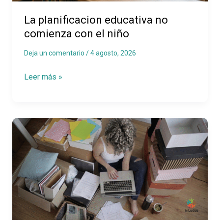
niño
La planificacion educativa no
comienza con el niño
Deja un comentario
/
4 agosto, 2026
Leer más »
El
verano
no
es
solo
para
descansar,