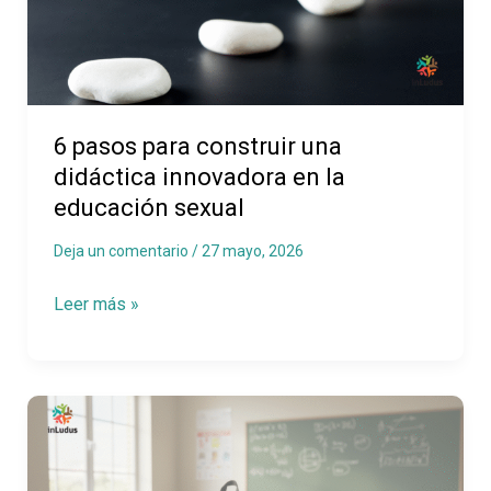
una
didáctica
innovadora
en
la
6 pasos para construir una
educación
didáctica innovadora en la
sexual
educación sexual
Deja un comentario
/
27 mayo, 2026
Leer más »
Adolescentes
y
violencia: