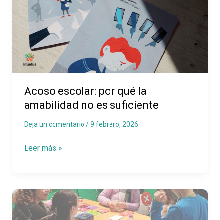
por
qué
la
amabilidad
no
es
Acoso escolar: por qué la
suficiente
amabilidad no es suficiente
Deja un comentario
/
9 febrero, 2026
Leer más »
El
valor