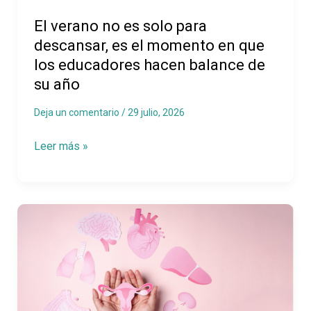
es
El verano no es solo para
el
descansar, es el momento en que
momento
los educadores hacen balance de
en
su año
que
los
Deja un comentario
/
29 julio, 2026
educadores
Leer más »
hacen
balance
de
su
Hablar
año
sobre
el
ciclo
menstrual: