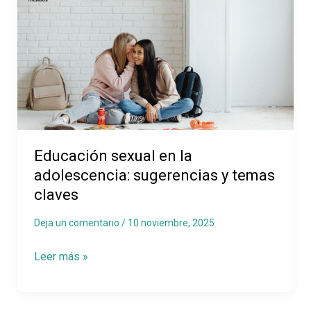
sexual
en
la
adolescencia:
sugerencias
y
temas
claves
Educación sexual en la
adolescencia: sugerencias y temas
claves
Deja un comentario
/
10 noviembre, 2025
Leer más »