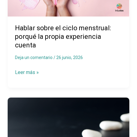
porqué
la
propia
Hablar sobre el ciclo menstrual:
experiencia
porqué la propia experiencia
cuenta
cuenta
Deja un comentario
/
26 junio, 2026
Leer más »
6
pasos
para
construir