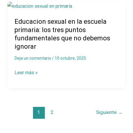
Educacion
sexual
Educacion sexual en la escuela
en
primaria: los tres puntos
la
fundamentales que no debemos
escuela
ignorar
primaria:
los
Deja un comentario
/
10 octubre, 2025
tres
Leer más »
puntos
fundamentales
que
no
debemos
1
2
Siguiente
→
ignorar