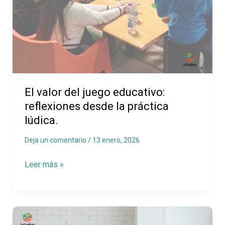
del
juego
educativo:
reflexiones
desde
la
El valor del juego educativo:
práctica
reflexiones desde la práctica
lúdica.
lúdica.
Deja un comentario
/
13 enero, 2026
Leer más »
Educación