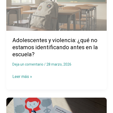
¿qué
no
estamos
identificando
antes
Adolescentes y violencia: ¿qué no
en
estamos identificando antes en la
la
escuela?
escuela?
Deja un comentario
/
28 marzo, 2026
Leer más »
Acoso
escolar: